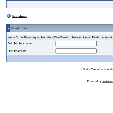
Reiterforen
Board offline
Wenn Du die Berechtigung hast das offline Board zu betreten kannst Du dich unten ei
Dein Mitgliedsname
Dein Passwort
[ Script Execution time: 0
Powered by
Invision