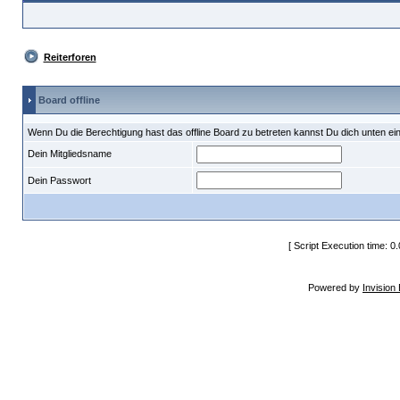
Reiterforen
Board offline
Wenn Du die Berechtigung hast das offline Board zu betreten kannst Du dich unten ei
Dein Mitgliedsname
Dein Passwort
[ Script Execution time: 0
Powered by
Invision