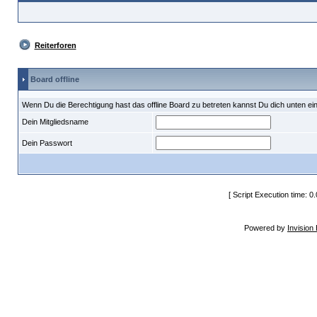
Reiterforen
Board offline
Wenn Du die Berechtigung hast das offline Board zu betreten kannst Du dich unten ei
Dein Mitgliedsname
Dein Passwort
[ Script Execution time: 0
Powered by
Invision