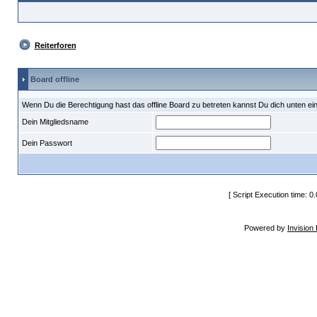
Reiterforen
Board offline
Wenn Du die Berechtigung hast das offline Board zu betreten kannst Du dich unten ei
Dein Mitgliedsname
Dein Passwort
[ Script Execution time: 0
Powered by
Invision