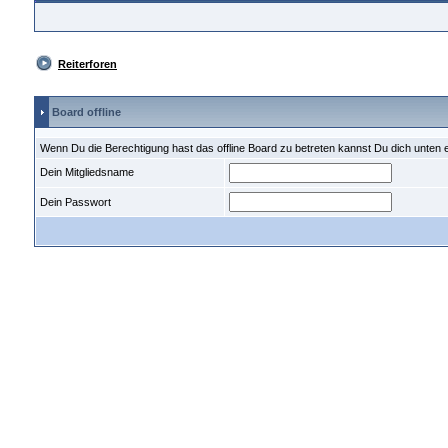
Reiterforen
Board offline
Wenn Du die Berechtigung hast das offline Board zu betreten kannst Du dich unten 
Dein Mitgliedsname
Dein Passwort