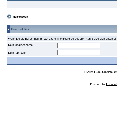
Reiterforen
Board offline
Wenn Du die Berechtigung hast das offline Board zu betreten kannst Du dich unten ei
Dein Mitgliedsname
Dein Passwort
[ Script Execution time: 0
Powered by
Invision