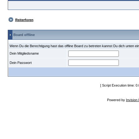
Reiterforen
Board offline
Wenn Du die Berechtigung hast das offline Board zu betreten kannst Du dich unten ei
Dein Mitgliedsname
Dein Passwort
[ Script Execution time: 0
Powered by
Invision