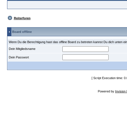
Reiterforen
Board offline
Wenn Du die Berechtigung hast das offline Board zu betreten kannst Du dich unten ei
Dein Mitgliedsname
Dein Passwort
[ Script Execution time: 0
Powered by
Invision