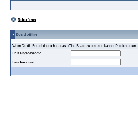
Reiterforen
Board offline
Wenn Du die Berechtigung hast das offline Board zu betreten kannst Du dich unten 
Dein Mitgliedsname
Dein Passwort