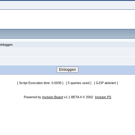
einloggen
[ Script Execution time: 0.0035 ] [ 5 queries used ] [ GZIP aktiviert ]
Powered by
Invision Board
v1.1 BETA 4 © 2002
Invision PS