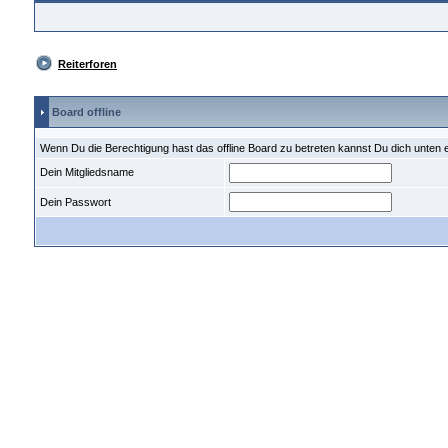
Reiterforen
Board offline
Wenn Du die Berechtigung hast das offline Board zu betreten kannst Du dich unten 
Dein Mitgliedsname
Dein Passwort