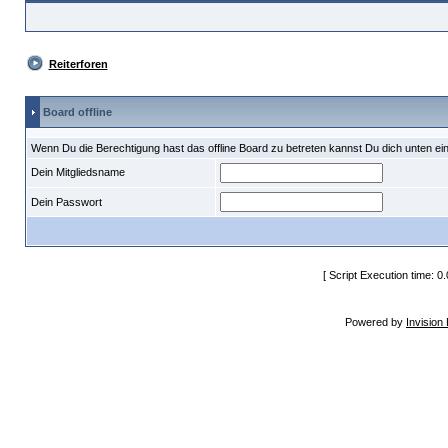
Reiterforen
Board offline
Wenn Du die Berechtigung hast das offline Board zu betreten kannst Du dich unten ei
Dein Mitgliedsname
Dein Passwort
[ Script Execution time: 0
Powered by
Invision