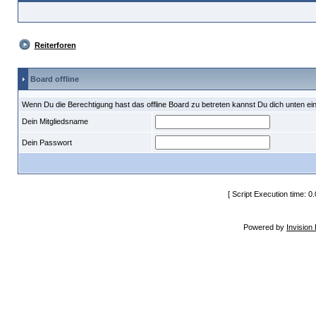
Reiterforen
Board offline
Wenn Du die Berechtigung hast das offline Board zu betreten kannst Du dich unten ei
Dein Mitgliedsname
Dein Passwort
[ Script Execution time: 0
Powered by
Invision